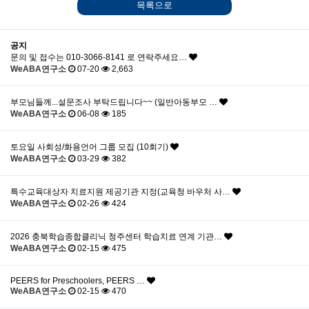
목록으로
공지
문의 및 접수는 010-3066-8141 로 연락주세요…
WeABA연구소
07-20
2,663
부모님들께...설문조사 부탁드립니다~~ (일반아동부모 …
WeABA연구소
06-08
185
토요일 사회성/화용언어 그룹 모집 (10회기)
WeABA연구소
03-29
382
특수교육대상자 치료지원 제공기관 지정(교육청 바우처 사…
WeABA연구소
02-26
424
2026 충북학습종합클리닉 청주센터 학습치료 연계 기관…
WeABA연구소
02-15
475
PEERS for Preschoolers, PEERS …
WeABA연구소
02-15
470